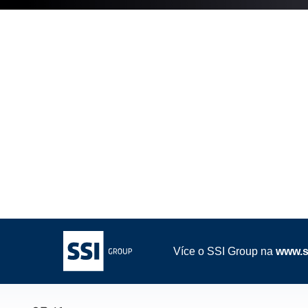
Více o SSI Group na
www.s