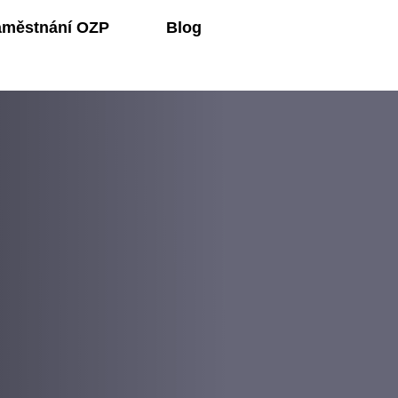
aměstnání OZP
Blog