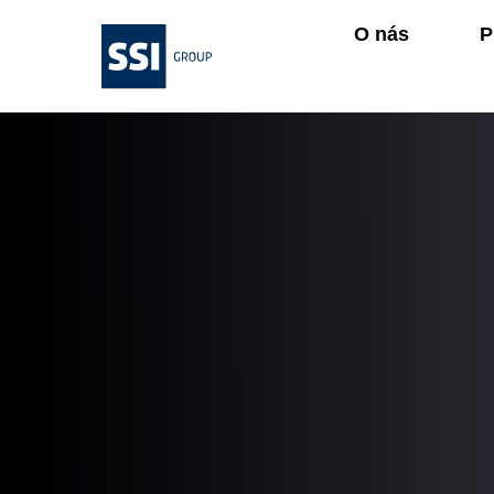
O nás
P